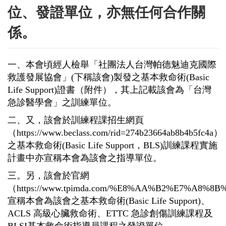
位、發證單位，亦無任何合作關
係。
一、本會頃經人檢舉「社團法人台灣帕德魅迪克國際
救護發展協會」
(
下稱該會
)
製發之基本救命術
(Basic
Life Support)
證書（附件），其上記載該會為「台灣
急診醫學會」之訓練單位。
二、又，該會於訓練程課招生網頁
（
https://www.beclass.com/rid=274b23664ab8b4b5fc4a
）
之基本救命術
(Basic Life Support
，
BLS)
訓練課程實施
計畫中亦宣稱本會為該會之指導單位。
三。另，該會於官網
（
https://www.tpimda.com/%E8%AA%B2%E7%A
宣稱本會為該會之基本救命術
(Basic Life Support)
、
ACLS
高級心臟救命術、
ETTC
急診創傷訓練課程及